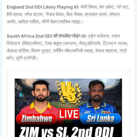
England 2nd ODI Likely Playing XI:
जेमी स्मिथ, बेन डकेट, जो रूट,
हैरी ब्रूक, जोस बटलर, जैकब बेथेल, विल जैक्स, ब्रायडन कार्स, जोफ्रा
आर्चर, आदिल राशिद, सोनी बेकर/साकिब महमूद।
South Africa 2nd ODI की संभावित प्लेइंग XI:
एडेन मार्कराम, रयान
रिकेल्टन (विकेटकीपर), टेम्बा बावुमा (कप्तान), मैथ्यू ब्रीत्ज़के, ट्रिस्टन स्टब्स,
डेवाल्ड ब्रेविस, वियान मुल्डर, कॉर्बिन बॉश/कगिसो रबाडा, केशव महाराज, नंद्रे
बर्गर, लुंगी एनगिडी।