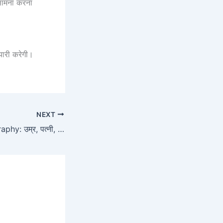
ा सामना करना
यारी करेगी।
NEXT
Babar Azam Biography: उम्र, पत्नी, आय, रिकॉर्ड्स, परिवार और जीवन से जुड़ी रोचक जानकारियाँ