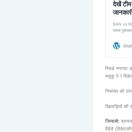
रिचर्ड नगारवा औ
मसुकु ने 1 विक
निसांका को उन
खिलाड़ियों की 
जिम्बाब्वे:
ब्रायन 
मैडेंडे (विकेटकी