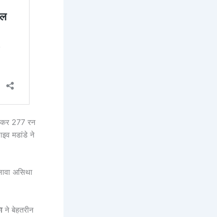
ंवाकर 277 रन
इव मडांडे ने
अलावा असिथा
ा
ने बेहतरीन