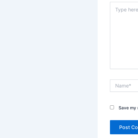
Type
here..
Name*
Save my n