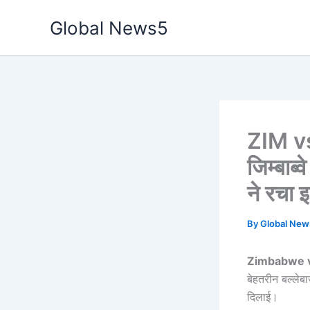
Skip
Global News5
to
content
ZIM vs 
जिम्बाब
ने रचा 
By
Global Ne
Zimbabwe vs
बेहतरीन बल्लेबा
दिलाई।