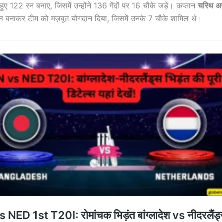
 हुए 122 रन बनाए, जिसमें उन्होंने 136 गेंदों पर 16 चौके जड़े। कप्तान
चरिथ अ
71 रन बनाकर टीम को मज़बूत योगदान दिया, जिसमें उनके 7 चौके शामिल थे।