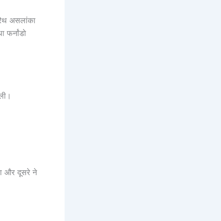
ैरिथ असलांका
ा फर्नांडो
 ली।
ा और दूसरे ने