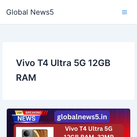
Skip
Global News5
to
content
Vivo T4 Ultra 5G 12GB
RAM