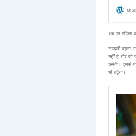
अब हर महिला का
लाडली बहना आ
नहीं है और जो य
करेगी। इससे मह
भी बढ़ेगा।