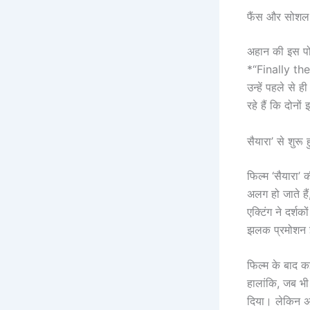
फैंस और सोशल
अहान की इस पोस
*“Finally the
उन्हें पहले स
रहे हैं कि दोनो
सैयारा’ से शुरू ह
फिल्म ‘सैयारा’
अलग हो जाते है
एक्टिंग ने दर्श
झलक प्रमोशन इव
फिल्म के बाद कई
हालांकि, जब भी
दिया। लेकिन अह