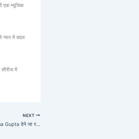
ों एक म्यूजिक
े प्यार में बदल
सीरीज में
NEXT
भाई दूज पर CM Rekha Gupta देने जा रही हैं महिलाओं को खास तोहफा ‘Saheli Pink Card’ के रूप में। दिल्ली की महिलाओं के लिए बड़ी खुशखबरी!