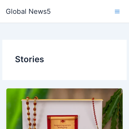
Skip
Global News5
to
content
Stories