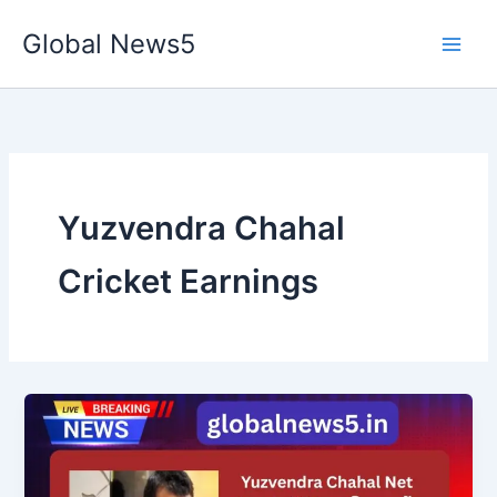
Skip
Global News5
to
content
Yuzvendra Chahal
Cricket Earnings