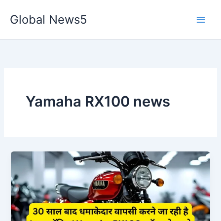
Skip
Global News5
to
content
Yamaha RX100 news