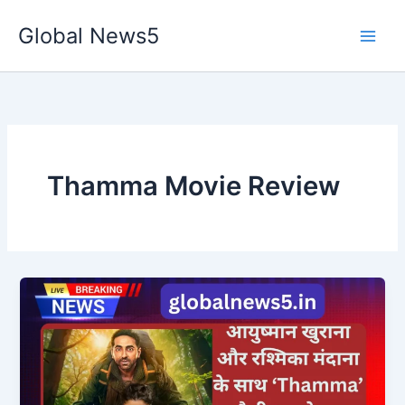
Skip
Global News5
to
content
Thamma Movie Review