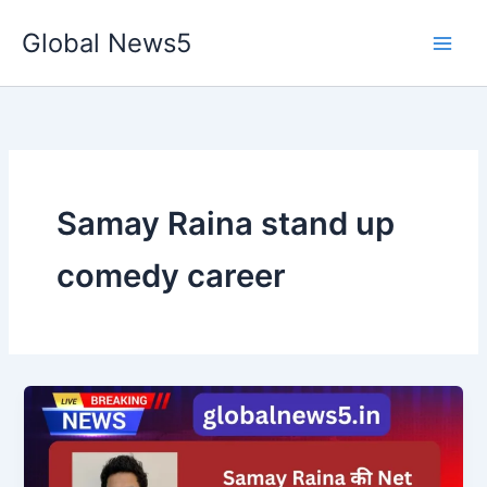
Skip
Global News5
to
content
Samay Raina stand up
comedy career