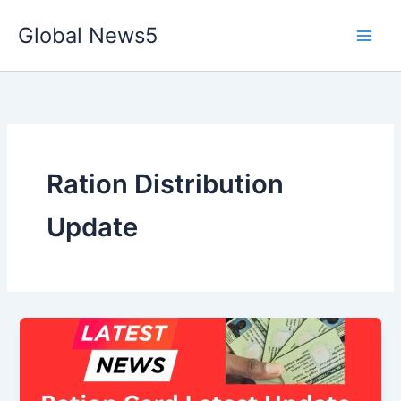
Skip
Global News5
to
content
Ration Distribution
Update