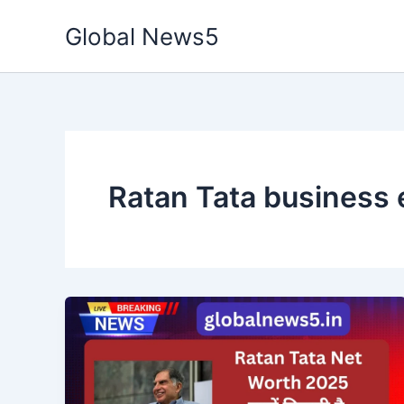
Skip
Global News5
to
content
Ratan Tata business