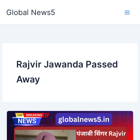
Skip
Global News5
to
content
Rajvir Jawanda Passed
Away