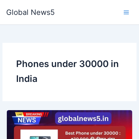
Skip
Global News5
to
content
Phones under 30000 in
India