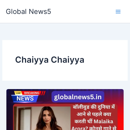
Skip
Global News5
to
content
Chaiyya Chaiyya